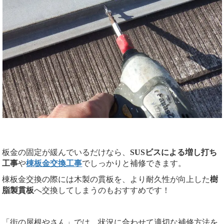
板金の固定が緩んでいるだけなら、
SUSビスによる増し打ち
工事
や
棟板金交換工事
でしっかりと補修できます。
棟板金交換の際には木製の貫板を、より耐久性が向上した
樹
脂製貫板
へ交換してしまうのもおすすめです！
「街の屋根やさん」では、状況に合わせて適切な補修方法を