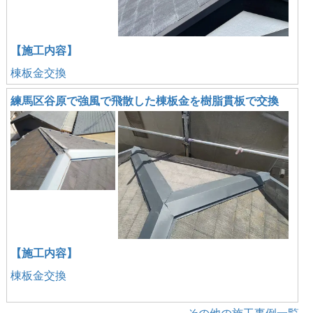
【施工内容】
棟板金交換
練馬区谷原で強風で飛散した棟板金を樹脂貫板で交換
【施工内容】
棟板金交換