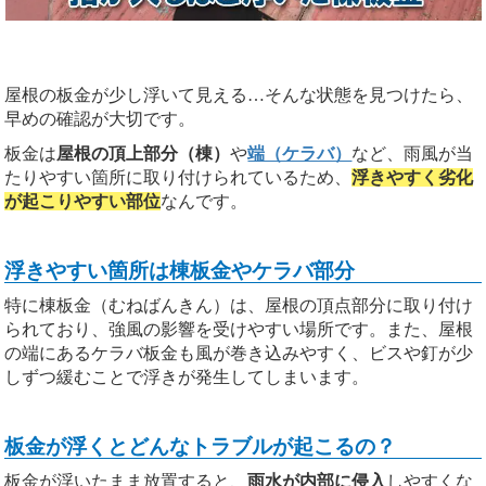
屋根の板金が少し浮いて見える…そんな状態を見つけたら、
早めの確認が大切です。
板金は
屋根の頂上部分（棟）
や
端（ケラバ）
など、雨風が当
たりやすい箇所に取り付けられているため、
浮きやすく劣化
が起こりやすい部位
なんです。
浮きやすい箇所は棟板金やケラバ部分
特に棟板金（むねばんきん）は、屋根の頂点部分に取り付け
られており、強風の影響を受けやすい場所です。また、屋根
の端にあるケラバ板金も風が巻き込みやすく、ビスや釘が少
しずつ緩むことで浮きが発生してしまいます。
板金が浮くとどんなトラブルが起こるの？
板金が浮いたまま放置すると、
雨水が内部に侵入
しやすくな