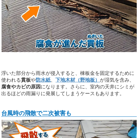
浮いた部分から雨水が侵入すると、棟板金を固定するために
使われる
貫板
や
防水紙
、
下地木材（野地板）
が湿気を含み、
腐食やカビの原因
になります。さらに、室内の天井にシミが
出るほどの雨漏りに発展してしまうケースもあります。
台風時の飛散で二次被害も