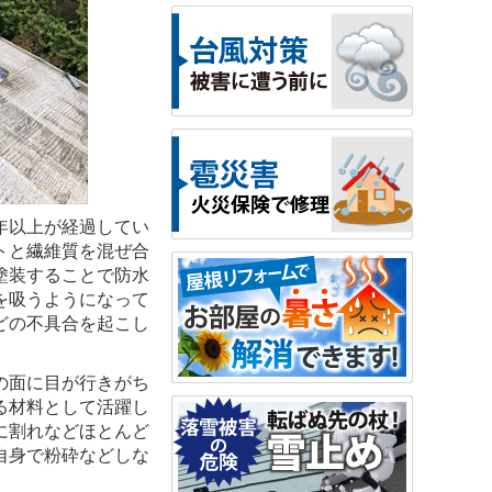
年以上が経過してい
トと繊維質を混ぜ合
塗装することで防水
を吸うようになって
どの不具合を起こし
の面に目が行きがち
る材料として活躍し
に割れなどほとんど
自身で粉砕などしな