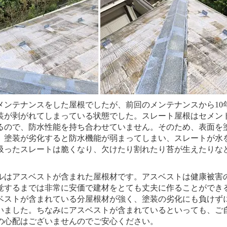
ンテナンスをした屋根でしたが、前回のメンテナンスから10
装が剥がれてしまっている状態でした。スレート屋根はセメン
るので、防水性能を持ち合わせていません。そのため、表面を
、塗装が劣化すると防水機能が弱まってしまい、スレートが水
吸ったスレートは脆くなり、欠けたり割れたり苔が生えたりな
はアスベストが含まれた屋根材です。アスベストは健康被害
覚するまでは非常に安価で建材をとても丈夫に作ることができ
ベストが含まれている分屋根材が強く、塗装の劣化にも負けず
いました。ちなみにアスベストが含まれているといっても、ご
の心配はございませんのでご安心ください。