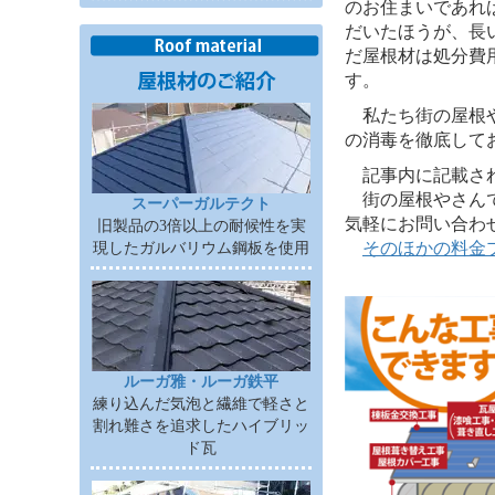
のお住まいであれ
だいたほうが、長
だ屋根材は処分費
す。
私たち街の屋根や
の消毒を徹底して
記事内に記載されて
街の屋根やさんで
スーパーガルテクト
気軽にお問い合わ
旧製品の3倍以上の耐候性を実
そのほかの料金
現したガルバリウム鋼板を使用
ルーガ雅・ルーガ鉄平
練り込んだ気泡と繊維で軽さと
割れ難さを追求したハイブリッ
ド瓦