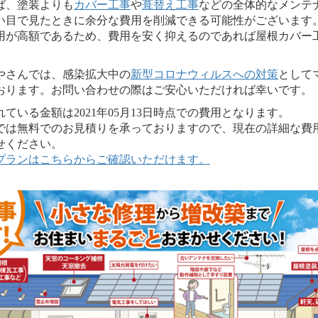
ば、塗装よりも
カバー工事
や
葺替え工事
などの全体的なメンテ
い目で見たときに余分な費用を削減できる可能性がございます
用が高額であるため、費用を安く抑えるのであれば屋根カバー
さんでは、感染拡大中の
新型コロナウィルスへの対策
として
おります。お問い合わせの際はご安心いただければ幸いです。
いる金額は2021年05月13日時点での費用となります。
は無料でのお見積りを承っておりますので、現在の詳細な費
せください。
プランはこちらからご確認いただけます。