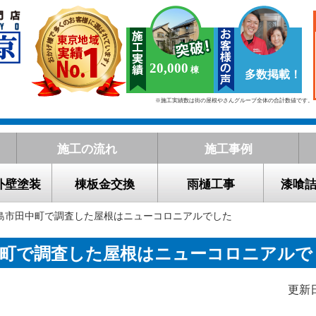
20,000
多数掲載！
※施工実績数は街の屋根やさんグループ全体の合計数値です。
施工の流れ
施工事例
外壁塗装
棟板金交換
雨樋工事
漆喰
昭島市田中町で調査した屋根はニューコロニアルでした
中町で調査した屋根はニューコロニアルで
更新日