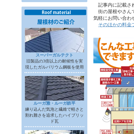
記事内に記載されて
街の屋根やさんで
気軽にお問い合わ
そのほかの料金
スーパーガルテクト
旧製品の3倍以上の耐候性を実
現したガルバリウム鋼板を使用
ルーガ雅・ルーガ鉄平
練り込んだ気泡と繊維で軽さと
割れ難さを追求したハイブリッ
ド瓦