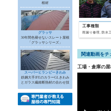
根材
工事種類
雨漏り修理, 防水
グラッサ
30年間色褪せないスレート屋根
「グラッサシリーズ」
関連動画をチ
工場・倉庫の屋
スーパーヒランビーきわみ
鉄鋼大手JFEのカラーGLきわみ
とガラス繊維断熱材の合わせ技