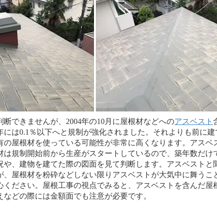
できませんが、2004年の10月に屋根材などへの
アスベスト
6年には0.1％以下へと規制が強化されました。それよりも前に
有の屋根材を使っている可能性が非常に高くなります。アスベ
材は規制開始前から生産がスタートしているので、築年数だけ
況や、建物を建てた際の図面を見て判断します。アスベストと
が、屋根材を粉砕などしない限りアスベストが大気中に舞うこ
心ください。屋根工事の視点でみると、アスベストを含んだ屋
えなどの際には金額面でも注意が必要です。