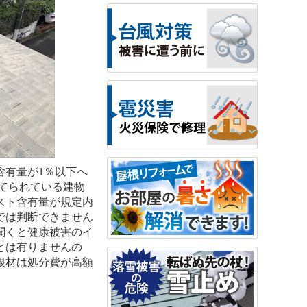
含有量が1％以下へ
建てられている建物
スト含有量が規定内
では判断できません
聞くと健康被害のイ
とは有りませんの
根材は処分費が高額