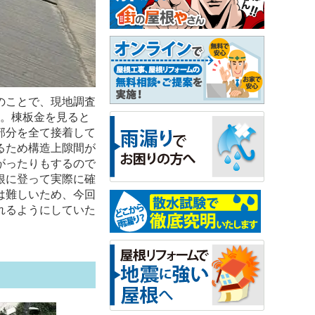
のことで、現地調査
た。棟板金を見ると
部分を全て接着して
るため構造上隙間が
がったりもするので
根に登って実際に確
は難しいため、今回
れるようにしていた