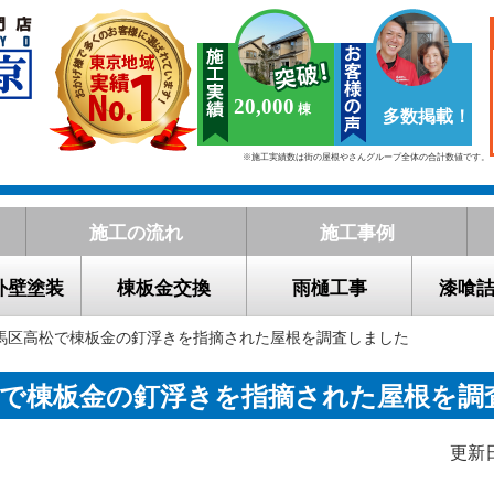
20,000
多数掲載！
※施工実績数は街の屋根やさんグループ全体の合計数値です。
施工の流れ
施工事例
外壁塗装
棟板金交換
雨樋工事
漆喰
練馬区高松で棟板金の釘浮きを指摘された屋根を調査しました
松で棟板金の釘浮きを指摘された屋根を調
更新日