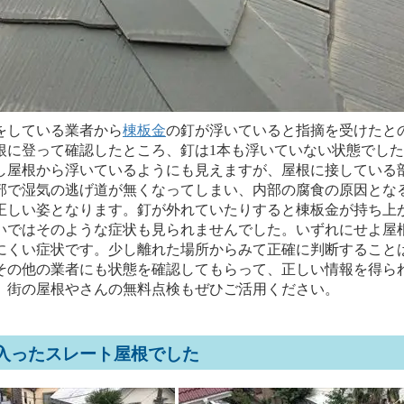
している業者から
棟板金
の釘が浮いていると指摘を受けたと
根に登って確認したところ、釘は1本も浮いていない状態でし
し屋根から浮いているようにも見えますが、屋根に接している
部で湿気の逃げ道が無くなってしまい、内部の腐食の原因とな
正しい姿となります。釘が外れていたりすると棟板金が持ち上
いではそのような症状も見られませんでした。いずれにせよ屋
にくい症状です。少し離れた場所からみて正確に判断すること
その他の業者にも状態を確認してもらって、正しい情報を得ら
。街の屋根やさんの無料点検もぜひご活用ください。
入ったスレート屋根でした