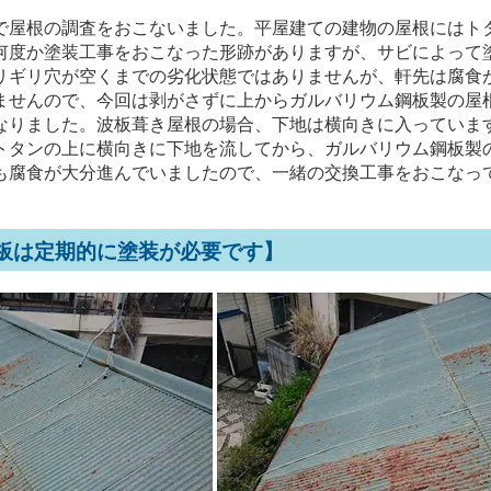
で屋根の調査をおこないました。平屋建ての建物の屋根にはト
何度か塗装工事をおこなった形跡がありますが、サビによって
リギリ穴が空くまでの劣化状態ではありませんが、軒先は腐食
ませんので、今回は剥がさずに上からガルバリウム鋼板製の屋
なりました。波板葺き屋根の場合、下地は横向きに入っていま
トタンの上に横向きに下地を流してから、ガルバリウム鋼板製
も腐食が大分進んでいましたので、一緒の交換工事をおこなっ
板は定期的に塗装が必要です】