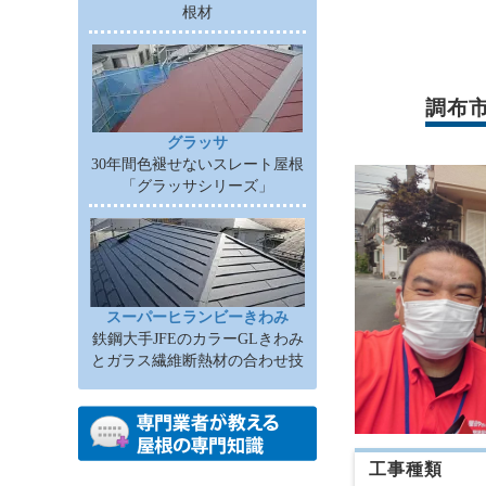
根材
調布
グラッサ
30年間色褪せないスレート屋根
「グラッサシリーズ」
スーパーヒランビーきわみ
鉄鋼大手JFEのカラーGLきわみ
とガラス繊維断熱材の合わせ技
工事種類