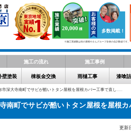
20,000
多数掲載！
※施工実績数は街の屋根やさんグループ全体の合計数値です。
施工の流れ
施工事例
外壁塗装
棟板金交換
雨樋工事
漆喰
布市深大寺南町でサビが酷いトタン屋根を屋根カバー工事で直し.....
大寺南町でサビが酷いトタン屋根を屋根カ
更新日