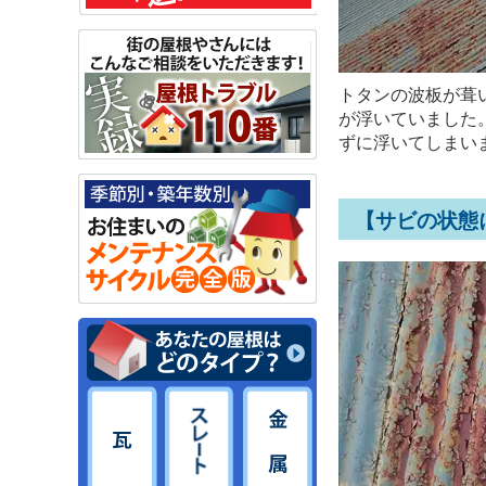
トタンの波板が葺
が浮いていました
ずに浮いてしまい
【サビの状態