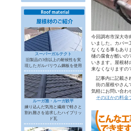
今回調布市深大寺
いました。カバー
なくなる事もあり
スーパーガルテクト
樋の腐食が酷いの
旧製品の3倍以上の耐候性を実
いきます。屋根材
現したガルバリウム鋼板を使用
来なくなりますの
記事内に記載されて
街の屋根やさんで
気軽にお問い合わ
そのほかの料金
ルーガ雅・ルーガ鉄平
練り込んだ気泡と繊維で軽さと
割れ難さを追求したハイブリッ
ド瓦