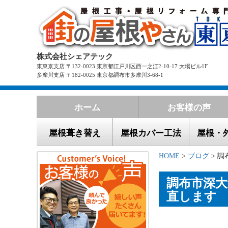
株式会社シェアテック
東東京支店 〒132-0023 東京都江戸川区西一之江2-10-17 大場ビル1F
多摩川支店 〒182-0025 東京都調布市多摩川3-68-1
ホーム
お客様の声
屋根葺き替え
屋根カバー工法
屋根・
HOME
>
ブログ
> 調
調布市深
直します