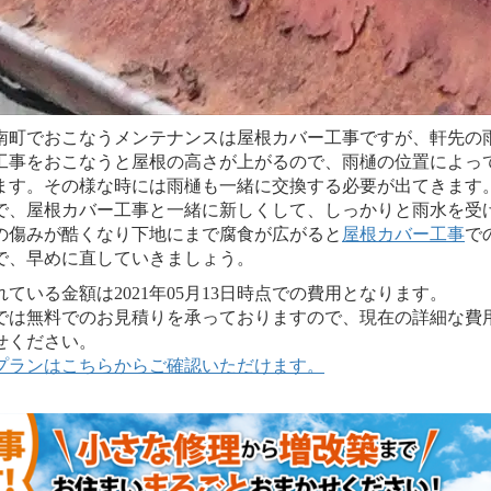
南町でおこなうメンテナンスは屋根カバー工事ですが、軒先の
工事をおこなうと屋根の高さが上がるので、雨樋の位置によっ
ます。その様な時には雨樋も一緒に交換する必要が出てきます
で、屋根カバー工事と一緒に新しくして、しっかりと雨水を受
の傷みが酷くなり下地にまで腐食が広がると
屋根カバー工事
で
で、早めに直していきましょう。
いる金額は2021年05月13日時点での費用となります。
は無料でのお見積りを承っておりますので、現在の詳細な費
せください。
プランはこちらからご確認いただけます。