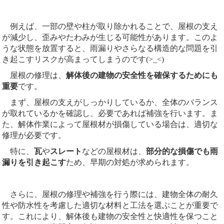
例えば、一部の壁や柱が取り除かれることで、屋根の支え
が減少し、歪みやたわみが生じる可能性があります。このよ
うな状態を放置すると、雨漏りやさらなる構造的な問題を引
き起こすリスクが高まってしまうのです(>_<)
屋根の修理は、
解体後の建物の安全性を確保するためにも
重要
です。
まず、屋根の支えがしっかりしているか、全体のバランス
が取れているかを確認し、必要であれば補強を行います。ま
た、解体作業によって屋根材が損傷している場合は、適切な
修理が必要です。
特に、
瓦
や
スレート
などの屋根材は、
部分的な損傷でも雨
漏りを引き起こす
ため、早期の対処が求められます。
さらに、屋根の修理や補強を行う際には、建物全体の耐久
性や防水性を考慮した適切な材料と工法を選ぶことが重要で
す。これにより、解体後も建物の安全性と快適性を保つこと