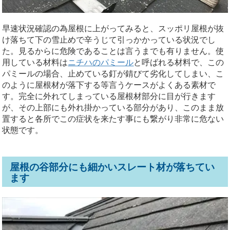
早速状況確認の為屋根に上がってみると、スッポリ屋根が抜
け落ちて下の雪止めで辛うじて引っかかっている状況でし
た。見るからに危険であることは言うまでも有りません。使
用している材料は
ニチハのパミール
と呼ばれる材料で、この
パミールの場合、止めている釘が錆びて劣化してしまい、こ
のように屋根材が落下する等言うケースがよくある素材で
す。完全に外れてしまっている屋根材部分に目が行きます
が、その上部にも外れ掛かっている部分があり、このまま放
置すると各所でこの症状を来たす事にも繋がり非常に危ない
状態です。
屋根の谷部分にも細かいスレート材が落ちてい
ます