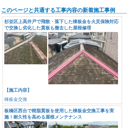
このページと共通する工事内容の新着施工事例
杉並区上高井戸で飛散・落下した棟板金を火災保険対応
で交換し劣化した貫板も撤去した屋根修理
【施工内容】
棟板金交換
板橋区西台で樹脂貫板を使用した棟板金交換工事を実
施！耐久性を高める屋根メンテナンス