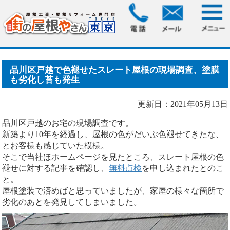
HOME
>
ブログ
> 品川区戸越で色褪せたスレート屋根の現場
調査、塗膜も劣化し苔も.....
品川区戸越で色褪せたスレート屋根の現場調査、塗膜
も劣化し苔も発生
更新日：2021年05月13日
品川区戸越のお宅の現場調査です。
新築より10年を経過し、屋根の色がだいぶ色褪せてきたな、
とお客様も感じていた模様。
そこで当社ほホームページを見たところ、スレート屋根の色
褪せに対する記事を確認し、
無料点検
を申し込まれたとのこ
と。
屋根塗装で済めばと思っていましたが、家屋の様々な箇所で
劣化のあとを発見してしまいました。