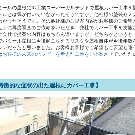
ミールの屋根にIG工業スーパーガルテクトで屋根カバー工事を
ールとは気が付いていなかったそうですが、他社様の塗装セミ
わかったそうです。その他社様のご提案内容がお客様のご希望
ん」に再度調査のご依頼をいただき、弊社でカバー工事を実施
社会社で提案の内容はもちろん違いますが、どちらかというと
でパミール屋根に今後起こりえるリスクや屋根自体が今後年数
ランだったと思いました。お客様お客様でご希望もご要望も違
は
お客様の未来のハッピーを考えた工事をご提案
させていただ
特徴的な症状の出た屋根にカバー工事】