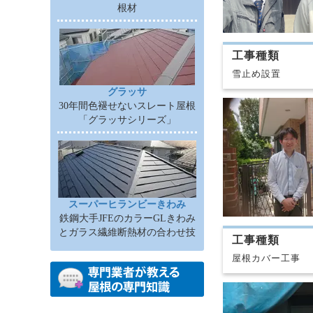
根材
工事種類
雪止め設置
グラッサ
30年間色褪せないスレート屋根
「グラッサシリーズ」
スーパーヒランビーきわみ
鉄鋼大手JFEのカラーGLきわみ
とガラス繊維断熱材の合わせ技
工事種類
屋根カバー工事