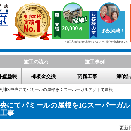
20,000
多数掲載！
※施工実績数は街の屋根やさんグループ全体の合計数値です。
施工の流れ
施工事例
外壁塗装
棟板金交換
雨樋工事
漆喰
戸川区中央にてパミールの屋根をIGスーパーガルテクトで屋根.....
央にてパミールの屋根をIGスーパーガ
ー工事
更新日