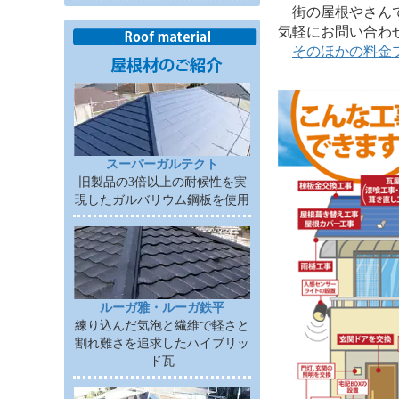
街の屋根やさんで
気軽にお問い合わ
そのほかの料金
スーパーガルテクト
旧製品の3倍以上の耐候性を実
現したガルバリウム鋼板を使用
ルーガ雅・ルーガ鉄平
練り込んだ気泡と繊維で軽さと
割れ難さを追求したハイブリッ
ド瓦