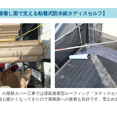
接着し面で支える粘着式防水紙タディスセルフ】
」の屋根カバー工事では遅延接着型ルーフィング「タディスセ
温も暖かくなってきたので屋根面への接着も良好です。雪止め
。