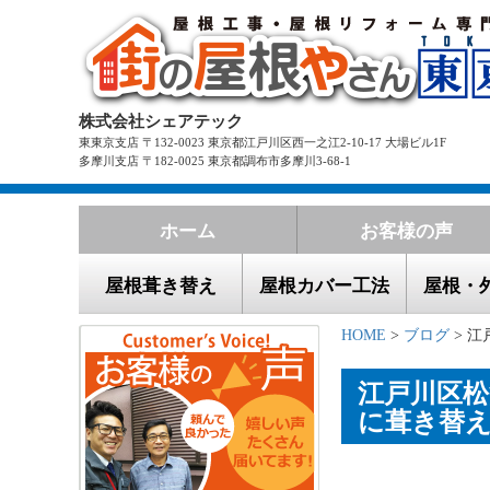
株式会社シェアテック
東東京支店 〒132-0023 東京都江戸川区西一之江2-10-17 大場ビル1F
多摩川支店 〒182-0025 東京都調布市多摩川3-68-1
ホーム
お客様の声
屋根葺き替え
屋根カバー工法
屋根・
HOME
>
ブログ
> 江
江戸川区
に葺き替