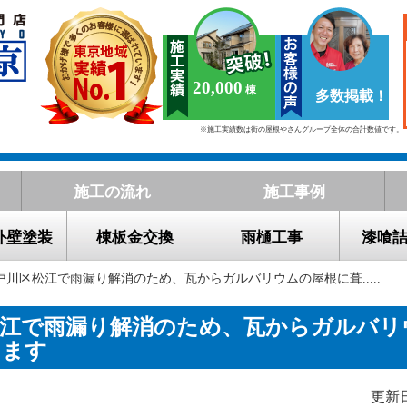
20,000
多数掲載！
※施工実績数は街の屋根やさんグループ全体の合計数値です。
施工の流れ
施工事例
外壁塗装
棟板金交換
雨樋工事
漆喰
戸川区松江で雨漏り解消のため、瓦からガルバリウムの屋根に葺.....
松江で雨漏り解消のため、瓦からガルバリ
えます
更新日