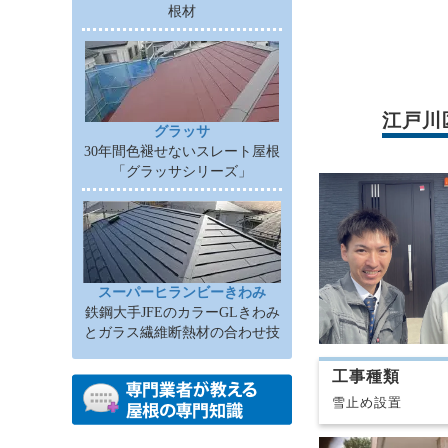
根材
江戸川
グラッサ
30年間色褪せないスレート屋根
「グラッサシリーズ」
スーパーヒランビーきわみ
鉄鋼大手JFEのカラーGLきわみ
とガラス繊維断熱材の合わせ技
工事種類
雪止め設置