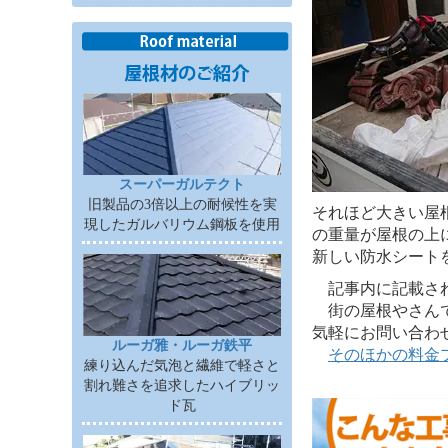
スーパーガルテクト
旧製品の3倍以上の耐候性を実
それほど大きい屋
現したガルバリウム鋼板を使用
の重量が屋根の上
新しい防水シート
記事内に記載されて
街の屋根やさんで
気軽にお問い合わ
ルーガ雅・ルーガ鉄平
そのほかの料金
練り込んだ気泡と繊維で軽さと
割れ難さを追求したハイブリッ
ド瓦