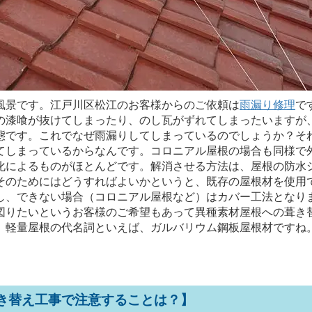
風景です。江戸川区松江のお客様からのご依頼は
雨漏り修理
で
の漆喰が抜けてしまったり、のし瓦がずれてしまったいますが
態です。これでなぜ雨漏りしてしまっているのでしょうか？そ
てしまっているからなんです。コロニアル屋根の場合も同様で
化によるものがほとんどです。解消させる方法は、屋根の防水
そのためにはどうすればよいかというと、既存の屋根材を使用
し、できない場合（コロニアル屋根など）はカバー工法となり
図りたいというお客様のご希望もあって異種素材屋根への葺き
。軽量屋根の代名詞といえば、ガルバリウム鋼板屋根材ですね
き替え工事で注意することは？】