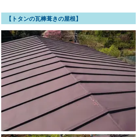
【トタンの瓦棒葺きの屋根】