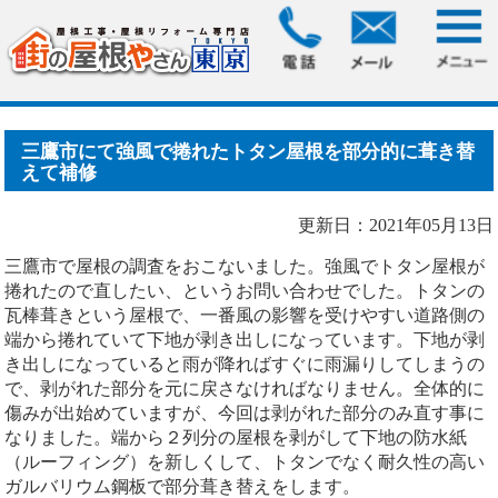
HOME
>
ブログ
> 三鷹市にて強風で捲れたトタン屋根を部分
的に葺き替えて補修
三鷹市にて強風で捲れたトタン屋根を部分的に葺き替
えて補修
更新日：2021年05月13日
三鷹市で屋根の調査をおこないました。強風でトタン屋根が
捲れたので直したい、というお問い合わせでした。トタンの
瓦棒葺きという屋根で、一番風の影響を受けやすい道路側の
端から捲れていて下地が剥き出しになっています。下地が剥
き出しになっていると雨が降ればすぐに雨漏りしてしまうの
で、剥がれた部分を元に戻さなければなりません。全体的に
傷みが出始めていますが、今回は剥がれた部分のみ直す事に
なりました。端から２列分の屋根を剥がして下地の防水紙
（ルーフィング）を新しくして、トタンでなく耐久性の高い
ガルバリウム鋼板で部分葺き替えをします。