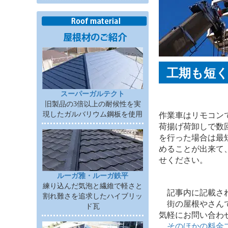
工期も短
スーパーガルテクト
旧製品の3倍以上の耐候性を実
現したガルバリウム鋼板を使用
作業車はリモコン
荷揚げ荷卸しで数
を行った場合は最
めることが出来て
せください。
ルーガ雅・ルーガ鉄平
練り込んだ気泡と繊維で軽さと
記事内に記載されて
割れ難さを追求したハイブリッ
街の屋根やさんで
ド瓦
気軽にお問い合わ
そのほかの料金