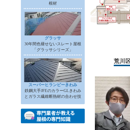
根材
グラッサ
30年間色褪せないスレート屋根
「グラッサシリーズ」
荒川
スーパーヒランビーきわみ
鉄鋼大手JFEのカラーGLきわみ
とガラス繊維断熱材の合わせ技