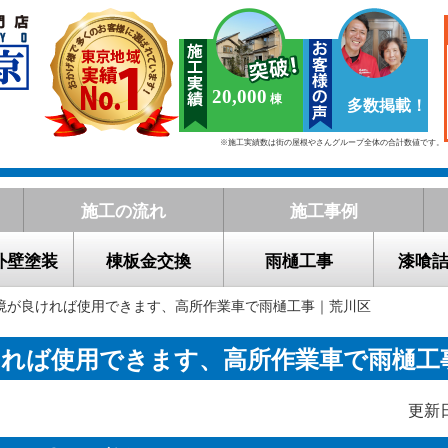
20,000
多数掲載！
※施工実績数は街の屋根やさんグループ全体の合計数値です。
施工の流れ
施工事例
外壁塗装
棟板金交換
雨樋工事
漆喰
環境が良ければ使用できます、高所作業車で雨樋工事｜荒川区
ければ使用できます、高所作業車で雨樋工
更新日