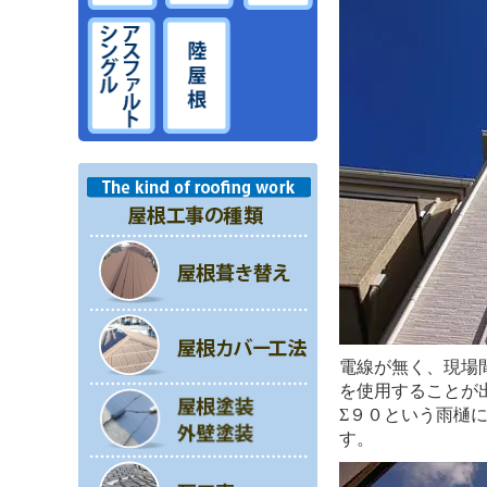
電線が無く、現場
を使用することが
Σ９０という雨樋
す。