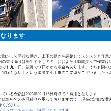
くなります
で動かして平行な動き、上下の動きを調整してスンスンと作業
回の乗り降りは発生するものの、おおよそ１時間少々で作業は
短でも丸１日、最長で３日かかる場合もあります。うちも隣の
、電線もない！という環境で小工事のご要望がございましたら
いる金額は2023年02月16日時点での費用となります。
は無料でのお見積りを承っておりますので、現在の詳細な費
せください。
プランはこちらからご確認いただけます。