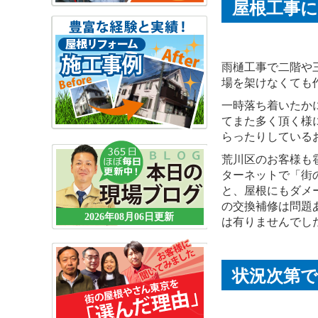
屋根工事
雨樋工事で二階や
場を架けなくても
一時落ち着いたか
てまた多く頂く様
らったりしている
荒川区のお客様も
ターネットで「街
と、屋根にもダメ
の交換補修は問題
2026年08月06日更新
は有りませんでし
状況次第