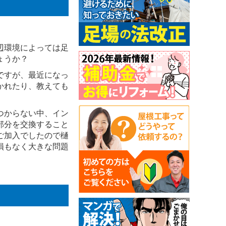
辺環境によっては足
ょうか？
ですが、最近になっ
かれたり、教えても
つからない中、イン
部分を交換すること
ご加入でしたので樋
損もなく大きな問題