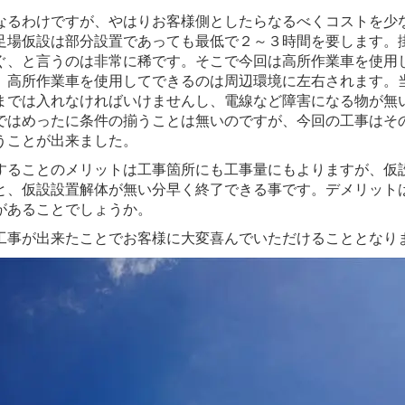
なるわけですが、やはりお客様側としたらなるべくコストを少
足場仮設は部分設置であっても最低で２～３時間を要します。
ぐ、と言うのは非常に稀です。そこで今回は高所作業車を使用
、高所作業車を使用してできるのは周辺環境に左右されます。
までは入れなければいけませんし、電線など障害になる物が無
ではめったに条件の揃うことは無いのですが、今回の工事はそ
うことが出来ました。
することのメリットは工事箇所にも工事量にもよりますが、仮
と、仮設設置解体が無い分早く終了できる事です。デメリット
があることでしょうか。
工事が出来たことでお客様に大変喜んでいただけることとなり