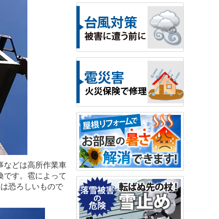
事などは高所作業車
換です。雹によって
力は恐ろしいもので