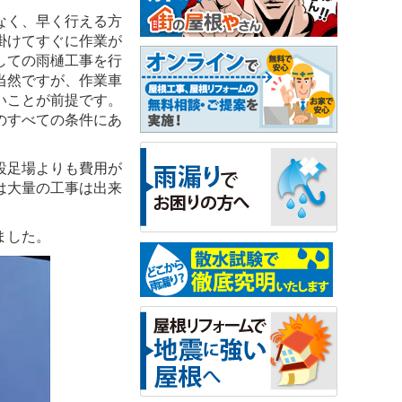
なく、早く行える方
掛けてすぐに作業が
しての雨樋工事を行
当然ですが、作業車
いことが前提です。
のすべての条件にあ
設足場よりも費用が
は大量の工事は出来
ました。