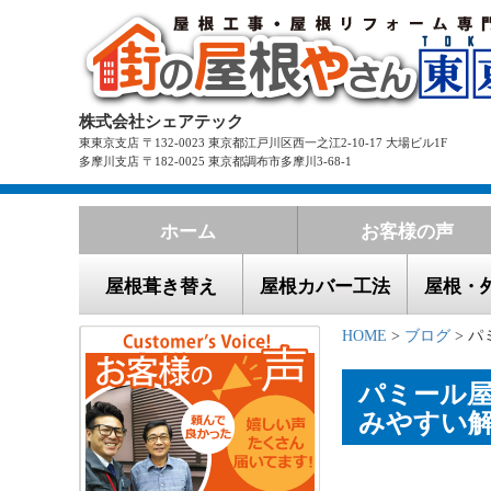
株式会社シェアテック
東東京支店 〒132-0023 東京都江戸川区西一之江2-10-17 大場ビル1F
多摩川支店 〒182-0025 東京都調布市多摩川3-68-1
ホーム
お客様の声
屋根葺き替え
屋根カバー工法
屋根・
HOME
>
ブログ
> パ
パミール
みやすい