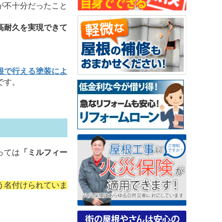
が不十分だったこと
高耐久を実現できて
根で行える塗装によ
です。
っては
「ミルフィー
う名付けられていま