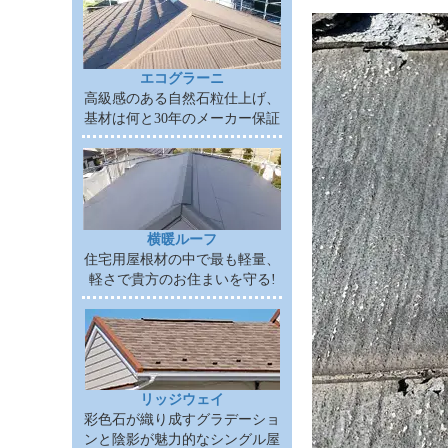
エコグラーニ
高級感のある自然石粒仕上げ、
基材は何と30年のメーカー保証
横暖ルーフ
住宅用屋根材の中で最も軽量、
軽さで貴方のお住まいを守る!
リッジウェイ
彩色石が織り成すグラデーショ
ンと陰影が魅力的なシングル屋