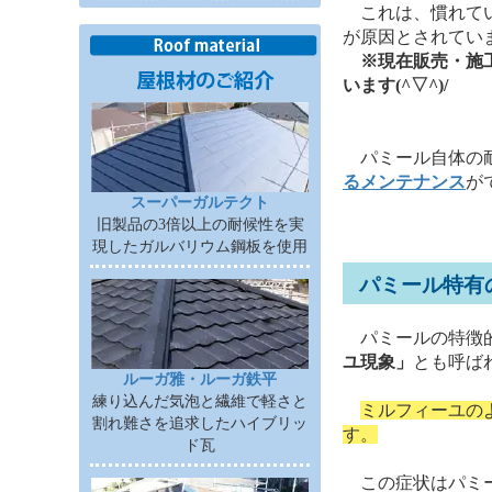
これは、慣れてい
が原因とされてい
※現在販売・施
います(^▽^)/
パミール自体の耐
るメンテナンス
が
スーパーガルテクト
旧製品の3倍以上の耐候性を実
現したガルバリウム鋼板を使用
パミール特有
パミールの特徴
ユ現象」
とも呼ば
ルーガ雅・ルーガ鉄平
練り込んだ気泡と繊維で軽さと
ミルフィーユの
割れ難さを追求したハイブリッ
す。
ド瓦
この症状はパミー