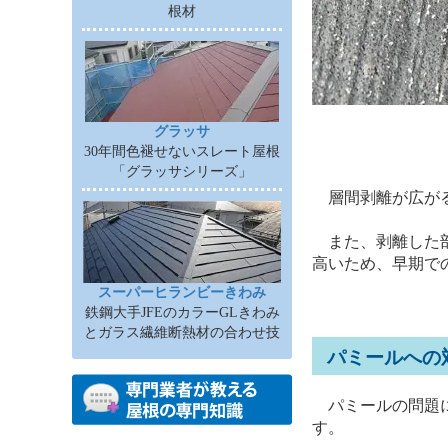
根材
グラッサ
30年間色褪せないスレート屋根
「グラッサシリーズ」
層間剥離が広がる
また、剥離した部
高いため、早期で
スーパーヒランビーきわみ
鉄鋼大手JFEのカラーGLきわみ
とガラス繊維断熱材の合わせ技
パミールへの
パミールの問題に
す。