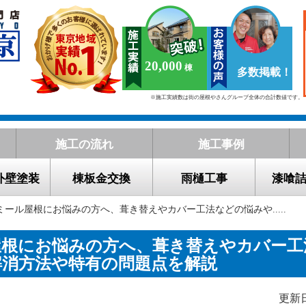
20,000
多数掲載！
※施工実績数は街の屋根やさんグループ全体の合計数値です。
施工の流れ
施工事例
外壁塗装
棟板金交換
雨樋工事
漆喰
ミール屋根にお悩みの方へ、葺き替えやカバー工法などの悩みや.....
屋根にお悩みの方へ、葺き替えやカバー工
解消方法や特有の問題点を解説
更新日