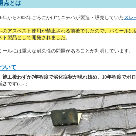
題点とは
6年から2008年ごろにかけてニチハが製造・販売していた
スレ
へのアスベスト使用が禁止される前後でしたので、パミールは
スト製品として開発されました
。
ールには重大な耐久性の問題があることが判明しています。
ついて
、
施工後わずか7年程度で劣化症状が現れ始め、10年程度でボ
低さ
です(-_-；