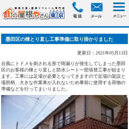
HOME
>
ブログ
> 墨田区の棟とり直し工事準備に取り掛かり
ました
墨田区の棟とり直し工事準備に取り掛かりました
更新日：2021年05月13日
台風にトドメを刺される形で雨漏りが発生してしまった墨田
区のお客様の棟とり直しと防水シート一部張替工事が始まり
ます。工事には足場が必要となってきますので足場の架設と
場所柄、大きな作業車が入れないため事前に使用する荷物の
準備などを行ってまいりました。