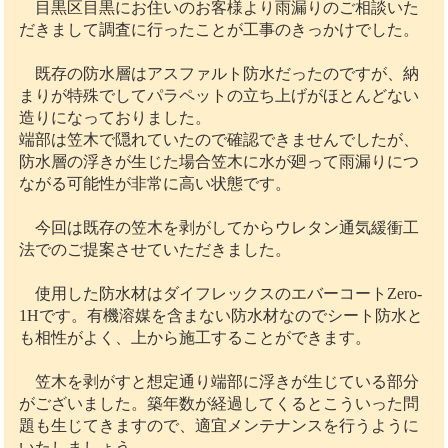
目黒区目黒にお住いのお客様より雨漏りのご相談いた
だきまして調査に行ったことが工事のきっかけでした。
既存の防水層はアスファルト防水だったのですが、納
まりが特殊でしてパラペットの立ち上げがほとんどない
造りになっておりました。
端部は笠木で隠れていたので確認できませんでしたが、
防水層の浮きが生じた場合笠木に水が廻って雨漏りにつ
ながる可能性が非常に高い状態です。
今回は既存の笠木を剥がしてからウレタン通気緩衝工
法でのご提案させていただきました。
使用した防水材はダイフレックスのエバーコートZero-
1Hです。有機溶媒を含まない防水材なのでシート防水と
も相性がよく、上から施工することができます。
笠木を剥がすと想定通り端部に浮きが生じている部分
がございました。築年数が経過してくるとこういった問
題も生じてきますので、適宜メンテナンスを行うように
いたしましょう。