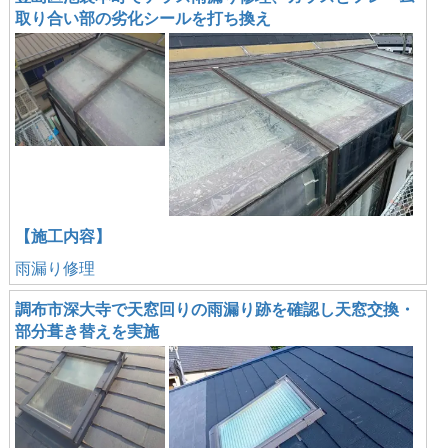
取り合い部の劣化シールを打ち換え
【施工内容】
雨漏り修理
調布市深大寺で天窓回りの雨漏り跡を確認し天窓交換・
部分葺き替えを実施