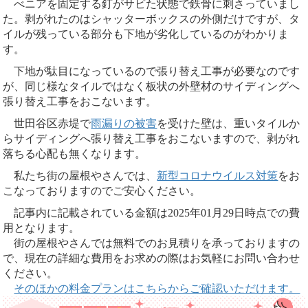
べニアを固定する釘がサビた状態で鉄骨に刺さっていまし
た。剥がれたのはシャッターボックスの外側だけですが、タ
イルが残っている部分も下地が劣化しているのがわかりま
す。
下地が駄目になっているので張り替え工事が必要なのです
が、同じ様なタイルではなく板状の外壁材のサイディングへ
張り替え工事をおこないます。
世田谷区赤堤で
雨漏りの被害
を受けた壁は、重いタイルか
らサイディングへ張り替え工事をおこないますので、剥がれ
落ちる心配も無くなります。
私たち街の屋根やさんでは、
新型コロナウイルス対策
をお
こなっておりますのでご安心ください。
記事内に記載されている金額は2025年01月29日時点での費
用となります。
街の屋根やさんでは無料でのお見積りを承っておりますの
で、現在の詳細な費用をお求めの際はお気軽にお問い合わせ
ください。
そのほかの料金プランはこちらからご確認いただけます。