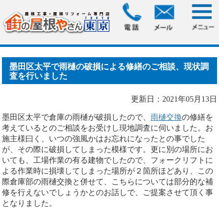
HOME
>
ブログ
> 墨田区太平で雨樋の破損による修繕のご相
談、現状調査を行いまし.....
墨田区太平で雨樋の破損による修繕のご相談、現状調
査を行いました
更新日：2021年05月13日
墨田区太平で倉庫の雨樋が破損したので、
雨樋交換
の修繕を
考えているとのご相談をお受けし現地調査に伺いました。お
施主様曰く、いつの強風かはお忘れになったとの事でした
が、その際に破損してしまった模様です。更に別の場所にお
いても、工場作業の有る建物でしたので、フォークリフトに
よる作業時に損壊してしまった場所が２箇所ほどあり、この
際倉庫部の雨樋交換と併せて、こちらについては部分的な補
修を行えないでしょうかとのお話しで、ご提案させて頂く事
となりました。