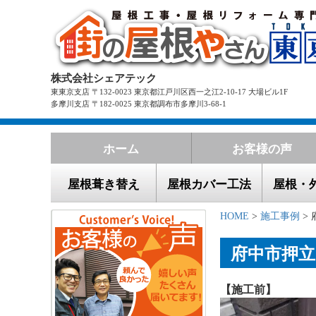
株式会社シェアテック
東東京支店 〒132-0023 東京都江戸川区西一之江2-10-17 大場ビル1F
多摩川支店 〒182-0025 東京都調布市多摩川3-68-1
ホーム
お客様の声
屋根葺き替え
屋根カバー工法
屋根・
HOME
>
施工事例
>
府中市押
【施工前】