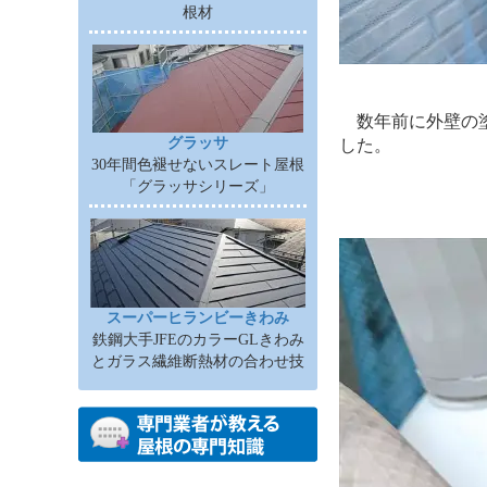
根材
数年前に外壁の塗
グラッサ
した。
30年間色褪せないスレート屋根
「グラッサシリーズ」
スーパーヒランビーきわみ
鉄鋼大手JFEのカラーGLきわみ
とガラス繊維断熱材の合わせ技