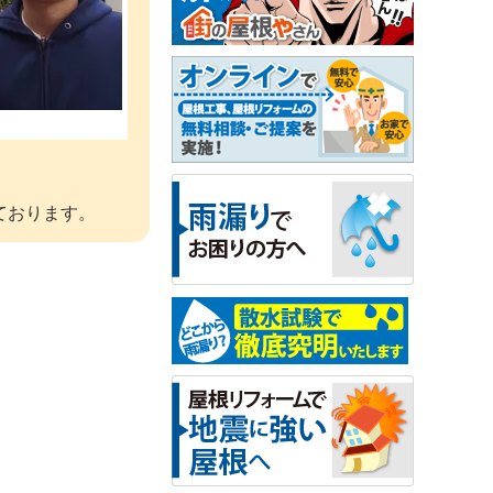
田
ております。