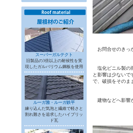
お問合せのきっか
スーパーガルテクト
旧製品の3倍以上の耐候性を実
現したガルバリウム鋼板を使用
塩化ビニル製の雨
と影響は少ないで
で、破損をそのま
建物などへ影響が
ルーガ雅・ルーガ鉄平
練り込んだ気泡と繊維で軽さと
割れ難さを追求したハイブリッ
ド瓦