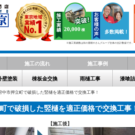
20,000
多数掲載！
※施工実績数は街の屋根やさんグループ全体の合計数値です。
施工の流れ
施工事例
外壁塗装
棟板金交換
雨樋工事
漆喰
 府中市押立町で破損した竪樋を適正価格で交換工事！
立町で破損した竪樋を適正価格で交換工事
【施工後】