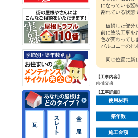
になっている竪
割れている状態
破損した部分だ
前に塗装工事を
色が変わってし
バルコニーの排
同じ位置に新し
【工事内容】
雨樋交換
【工事詳細】
使用材料
築年数
施工金額