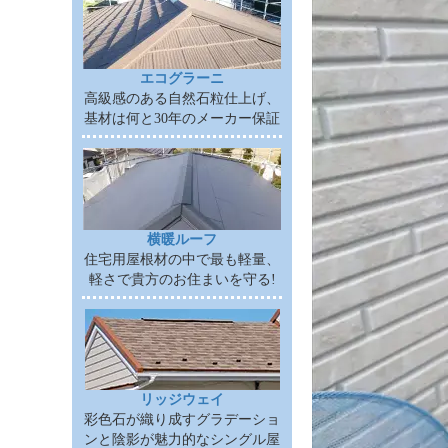
エコグラーニ
高級感のある自然石粒仕上げ、
基材は何と30年のメーカー保証
横暖ルーフ
住宅用屋根材の中で最も軽量、
軽さで貴方のお住まいを守る!
リッジウェイ
彩色石が織り成すグラデーショ
ンと陰影が魅力的なシングル屋