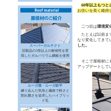
60年以上もつと
お住いを長く維持
二つ目は
環境変
たとえば以前まで
なり変化してきて
した。
スーパーガルテクト
旧製品の3倍以上の耐候性を実
現したガルバリウム鋼板を使用
そこで屋根材にも
アップデートしてい
ルーガ雅・ルーガ鉄平
練り込んだ気泡と繊維で軽さと
割れ難さを追求したハイブリッ
ド瓦