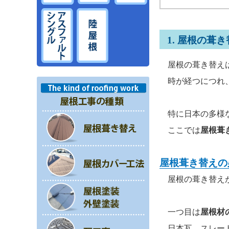
1. 屋根の葺
屋根の葺き替えは
時が経つにつれ
特に日本の多様な
ここでは
屋根葺
屋根葺き替えの
屋根の葺き替えが
一つ目は
屋根材
日本瓦、スレート