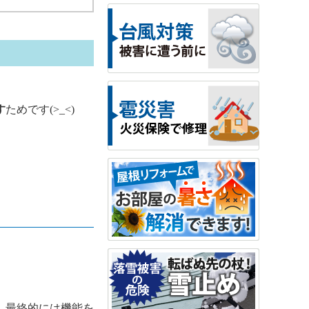
す
ためです(>_<)
し最終的には機能を