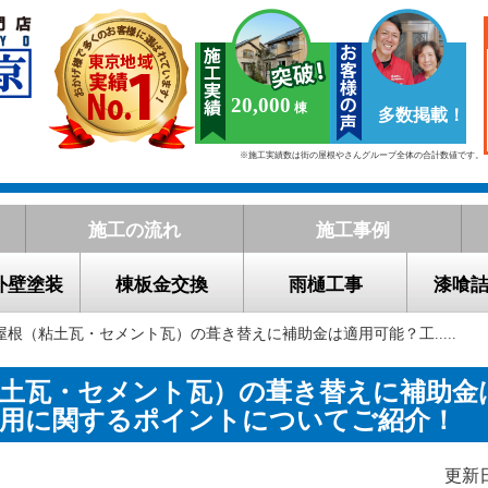
20,000
多数掲載！
※施工実績数は街の屋根やさんグループ全体の合計数値です。
施工の流れ
施工事例
外壁塗装
棟板金交換
雨樋工事
漆喰
屋根（粘土瓦・セメント瓦）の葺き替えに補助金は適用可能？工.....
粘土瓦・セメント瓦）の葺き替えに補助金
費用に関するポイントについてご紹介！
更新日