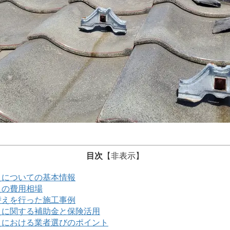
目次
【
非表示
】
替えについての基本情報
えの費用相場
き替えを行った施工事例
替えに関する補助金と保険活用
替えにおける業者選びのポイント