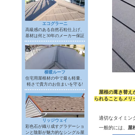
エコグラーニ
高級感のある自然石粒仕上げ、
基材は何と30年のメーカー保証
横暖ルーフ
住宅用屋根材の中で最も軽量、
軽さで貴方のお住まいを守る!
屋根の葺き替え
られることもメリ
適切なタイミング
リッジウェイ
彩色石が織り成すグラデーショ
一般的には、
屋
ンと陰影が魅力的なシングル屋