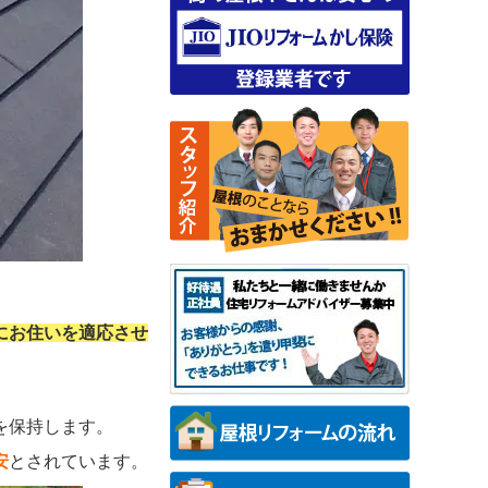
にお住いを適応させ
を保持します。
安
とされています。