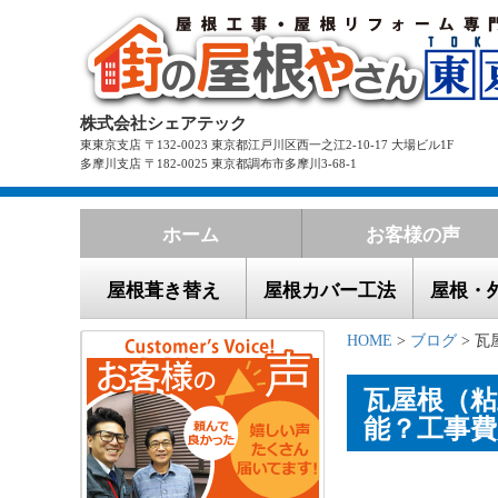
株式会社シェアテック
東東京支店 〒132-0023 東京都江戸川区西一之江2-10-17 大場ビル1F
多摩川支店 〒182-0025 東京都調布市多摩川3-68-1
ホーム
お客様の声
屋根葺き替え
屋根カバー工法
屋根・
HOME
>
ブログ
> 瓦
瓦屋根（
能？工事