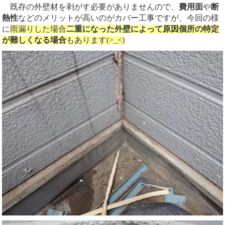
既存の外壁材を剥がす必要がありませんので、
費用面
や
断
熱性
などのメリットが高いのがカバー工事ですが、今回の様
に
雨漏りした場合
二重になった外壁によって原因個所の特定
が難しくなる場合
もあります(>_<)