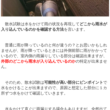
散水試験は水をかけて雨の状況を再現して
どこから雨水が
入り込んでいるのかを確認する方法
を言います。
普通に雨が降っているのと何が違うの？とお思いかもしれ
ませんが、雨が降っているときには外側前部に雨がかかって
いるので、室内側の雨漏りしている部分は確認出来ますが、
外部のどこから雨水が入り込んでいるのか
の特定が出来ませ
ん。
そのため、散水試験は
可能性が高い部分にピンポイント
で
水をかけることが出来ますので、原因と想定した部分に１カ
所ずつ水をかけて確認していきます。
水をかけて直ぐに雨漏りする場合もありますが、全然出て