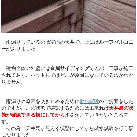
雨漏りしているのは室内の天井で、上には
ルーフバルコニ
ー
がありました。
建物全体の外壁には
金属サイディング
でカバー工事が施工
されており、パット見ではどこが原因になっているのかわか
りません。
雨漏りの原因を突き止めるために
散水試験
のご提案をした
のですが、この状態で確認するためには出来れば
天井裏の状
態が確認できる様にしてから
水をかけていきたいところで
す。
その為、天井裏が見える状態にしてから散水試験を行う事
になりました！