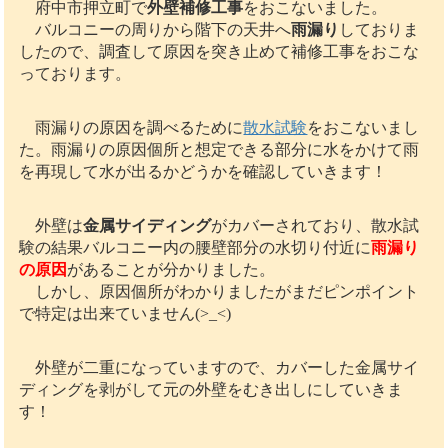
府中市押立町で
外壁補修工事
をおこないました。
バルコニーの周りから階下の天井へ
雨漏り
しておりま
したので、調査して原因を突き止めて補修工事をおこな
っております。
雨漏りの原因を調べるために
散水試験
をおこないまし
た。雨漏りの原因個所と想定できる部分に水をかけて雨
を再現して水が出るかどうかを確認していきます！
外壁は
金属サイディング
がカバーされており、散水試
験の結果バルコニー内の腰壁部分の水切り付近に
雨漏り
の原因
があることが分かりました。
しかし、原因個所がわかりましたがまだピンポイント
で特定は出来ていません(>_<)
外壁が二重になっていますので、カバーした金属サイ
ディングを剥がして元の外壁をむき出しにしていきま
す！