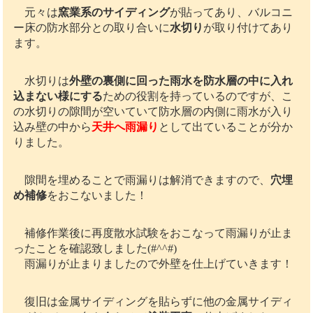
元々は
窯業系のサイディング
が貼ってあり、バルコニ
ー床の防水部分との取り合いに
水切り
が取り付けてあり
ます。
水切りは
外壁の裏側に回った雨水を防水層の中に入れ
込まない様にする
ための役割を持っているのですが、こ
の水切りの隙間が空いていて防水層の内側に雨水が入り
込み壁の中から
天井へ雨漏り
として出ていることが分か
りました。
隙間を埋めることで雨漏りは解消できますので、
穴埋
め補修
をおこないました！
補修作業後に再度散水試験をおこなって雨漏りが止ま
ったことを確認致しました(#^^#)
雨漏りが止まりましたので外壁を仕上げていきます！
復旧は金属サイディングを貼らずに他の金属サイディ