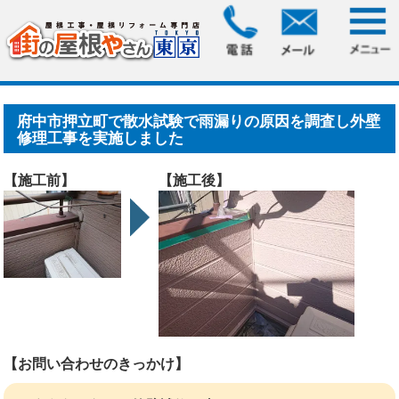
HOME
>
施工事例
> 府中市押立町で散水試験で雨漏りの原因
を調査し外壁修理工事を実.....
府中市押立町で散水試験で雨漏りの原因を調査し外壁
修理工事を実施しました
【施工前】
【施工後】
【お問い合わせのきっかけ】