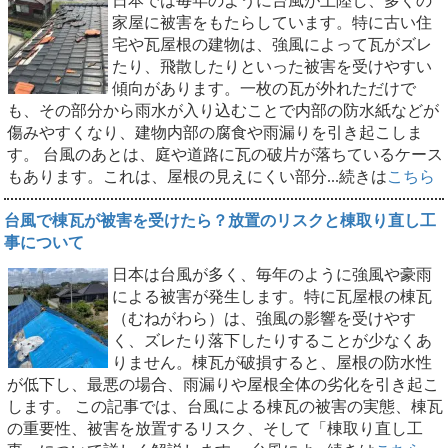
日本では毎年のように台風が上陸し、多くの
家屋に被害をもたらしています。特に古い住
宅や瓦屋根の建物は、強風によって瓦がズレ
たり、飛散したりといった被害を受けやすい
傾向があります。一枚の瓦が外れただけで
も、その部分から雨水が入り込むことで内部の防水紙などが
傷みやすくなり、建物内部の腐食や雨漏りを引き起こしま
す。 台風のあとは、庭や道路に瓦の破片が落ちているケース
もあります。これは、屋根の見えにくい部分...続きは
こちら
台風で棟瓦が被害を受けたら？放置のリスクと棟取り直し工
事について
日本は台風が多く、毎年のように強風や豪雨
による被害が発生します。特に瓦屋根の棟瓦
（むねがわら）は、強風の影響を受けやす
く、ズレたり落下したりすることが少なくあ
りません。棟瓦が破損すると、屋根の防水性
が低下し、最悪の場合、雨漏りや屋根全体の劣化を引き起こ
します。 この記事では、台風による棟瓦の被害の実態、棟瓦
の重要性、被害を放置するリスク、そして「棟取り直し工