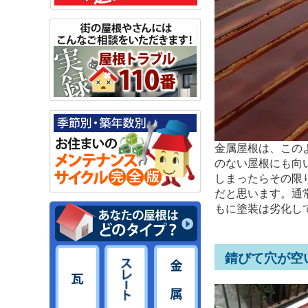
金属屋根は、この
のない屋根にも向
しまったらその限
だと思います。通
もに塗装は劣化し
錆びて穴が空