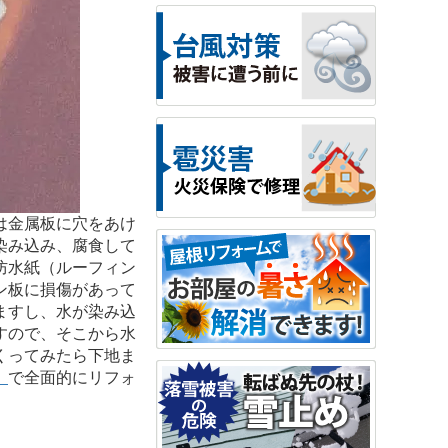
は金属板に穴をあけ
染み込み、腐食して
防水紙（ルーフィン
ン板に損傷があって
ますし、水が染み込
すので、そこから水
くってみたら下地ま
」
で全面的にリフォ