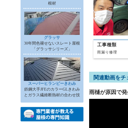
根材
グラッサ
30年間色褪せないスレート屋根
工事種類
「グラッサシリーズ」
雨漏り修理
関連動画をチ
スーパーヒランビーきわみ
鉄鋼大手JFEのカラーGLきわみ
雨樋が原因で発
とガラス繊維断熱材の合わせ技