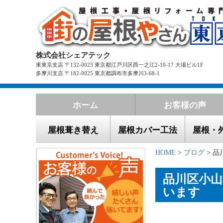
株式会社シェアテック
東東京支店 〒132-0023 東京都江戸川区西一之江2-10-17 大場ビル1F
多摩川支店 〒182-0025 東京都調布市多摩川3-68-1
ホーム
お客様の声
屋根葺き替え
屋根カバー工法
屋根・
HOME
>
ブログ
> 品
品川区小
います