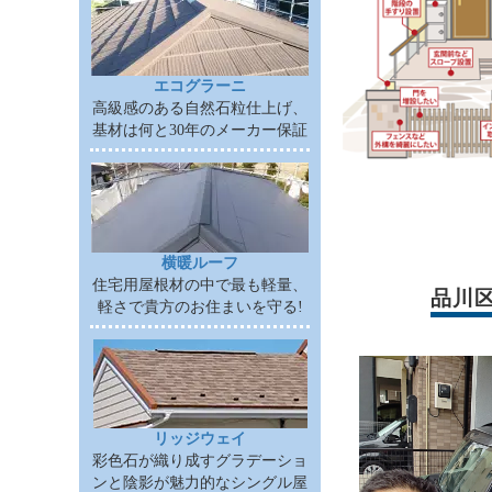
エコグラーニ
高級感のある自然石粒仕上げ、
基材は何と30年のメーカー保証
横暖ルーフ
住宅用屋根材の中で最も軽量、
品川
軽さで貴方のお住まいを守る!
リッジウェイ
彩色石が織り成すグラデーショ
ンと陰影が魅力的なシングル屋