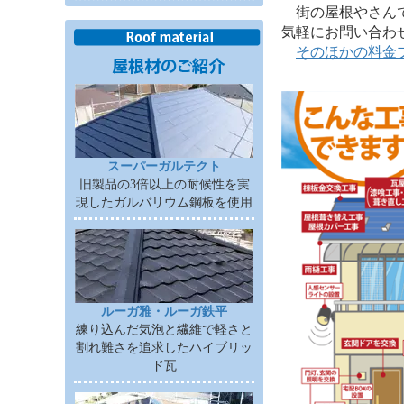
街の屋根やさんで
気軽にお問い合わ
そのほかの料金
スーパーガルテクト
旧製品の3倍以上の耐候性を実
現したガルバリウム鋼板を使用
ルーガ雅・ルーガ鉄平
練り込んだ気泡と繊維で軽さと
割れ難さを追求したハイブリッ
ド瓦