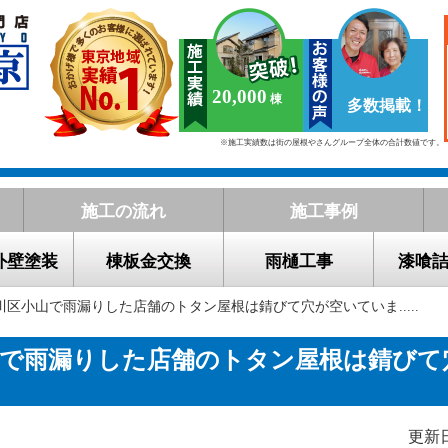
20,000
多数掲載！
※施工実績数は街の屋根やさんグループ全体の合計数値です。
施工の流れ
施工事例
外壁塗装
棟板金交換
雨樋工事
漆喰
川区小山で雨漏りした店舗のトタン屋根は錆びて穴が空いていま.....
山で雨漏りした店舗のトタン屋根は錆びて
更新日