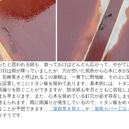
ったと思われる錆も、放っておけばどんどん広がって、やがて
の日は雨が降っていましたが、穴が空いた箇所から心木に水が
。瓦棒葺きと呼ばれるこの屋根は、一番下に野地板、その上に
を設置しそこにトタン板を留めてあります。基本的には、トタ
雨漏りを防ぐことができますが、防水紙も年月とともに劣化し
化も早まります。また、心木を留めている釘穴が必ず存在しま
考えられます。既に雨漏りが発生しているので、トタン板をめ
ることが予想できます。
「屋根葺き替え」
か
「屋根カバー工法
りそうです。