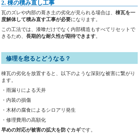
2. 棟の積み直し工事
瓦のズレや内部の葺き土の劣化が見られる場合は、
棟瓦を一
度解体して積み直す工事が必要
になります。
この工法では、漆喰だけでなく内部構造もすべてリセットで
きるため、
長期的な耐久性が期待できます
。
修理を怠るとどうなる？
棟瓦の劣化を放置すると、以下のような深刻な被害に繋がり
ます。
・雨漏りによる天井
・内装の損傷
・木材の腐食によるシロアリ発生
・修理費用の高額化
早めの対応が被害の拡大を防ぐカギ
です。