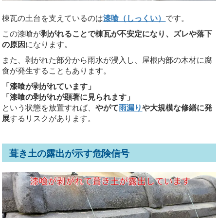
棟瓦の土台を支えているのは
漆喰（しっくい）
です。
この漆喰が
剥がれることで棟瓦が不安定になり、ズレや落下
の原因
になります。
また、剥がれた部分から雨水が浸入し、屋根内部の木材に腐
食が発生することもあります。
「漆喰が剥がれています」
「漆喰の剥がれが顕著に見られます」
という状態を放置すれば、
やがて
雨漏り
や大規模な修繕に発
展
するリスクがあります。
葺き土の露出が示す危険信号