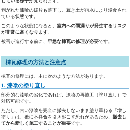
している様子
が見られます。
剥がれた漆喰の破片も落下し、葺き土が雨水により浸食され
ている状態です。
このような状態になると、
室内への雨漏りが発生するリスク
が非常に高くなります
。
被害が進行する前に、
早急な棟瓦の修理が必要
です。
棟瓦修理の方法と注意点
棟瓦の修理には、主に次のような方法があります。
1. 漆喰の塗り直し
部分的な漆喰の劣化であれば、漆喰の再施工（塗り直し）で
対応可能です。
ただし、古い漆喰を完全に撤去しないまま塗り重ねる「増し
塗り」は、後に不具合を引き起こす恐れがあるため、
撤去し
てから新しく施工することが重要
です。