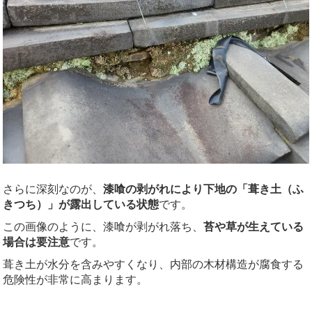
さらに深刻なのが、
漆喰の剥がれにより下地の「葺き土（ふ
きつち）」が露出している状態
です。
この画像のように、漆喰が剥がれ落ち、
苔や草が生えている
場合は要注意
です。
葺き土が水分を含みやすくなり、内部の木材構造が腐食する
危険性が非常に高まります。