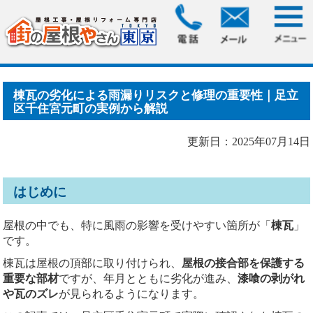
HOME
>
ブログ
> 棟瓦の劣化による雨漏りリスクと修理の重
要性｜足立区千住宮元町.....
棟瓦の劣化による雨漏りリスクと修理の重要性｜足立
区千住宮元町の実例から解説
更新日：2025年07月14日
はじめに
屋根の中でも、特に風雨の影響を受けやすい箇所が「
棟瓦
」
です。
棟瓦は屋根の頂部に取り付けられ、
屋根の接合部を保護する
重要な部材
ですが、年月とともに劣化が進み、
漆喰の剥がれ
や瓦のズレ
が見られるようになります。