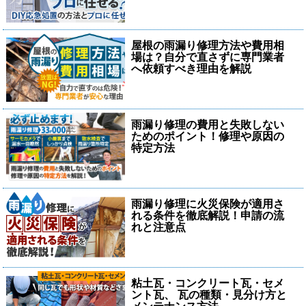
屋根の雨漏り修理方法や費用相
場は？自分で直さずに専門業者
へ依頼すべき理由を解説
雨漏り修理の費用と失敗しない
ためのポイント！修理や原因の
特定方法
雨漏り修理に火災保険が適用さ
れる条件を徹底解説！申請の流
れと注意点
粘土瓦・コンクリート瓦・セメ
ント瓦、 瓦の種類・見分け方と