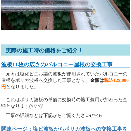
実際の施工時の価格をご紹介！
波板11枚の広さのバルコニー屋根の交換工事
元々は塩化ビニル製の波板が使用されていたバルコニーの
屋根をポリカ波板へ交換した工事となり、
金額は
税込129,000
円
となりました。
これはポリカ波板の単価に交換時の施工費用が加わった金
額となります(^▽^)/
工事の詳細などは下記からご覧ください(*^^)v
関連ページ：塩ビ波板からポリカ波板への交換工事を