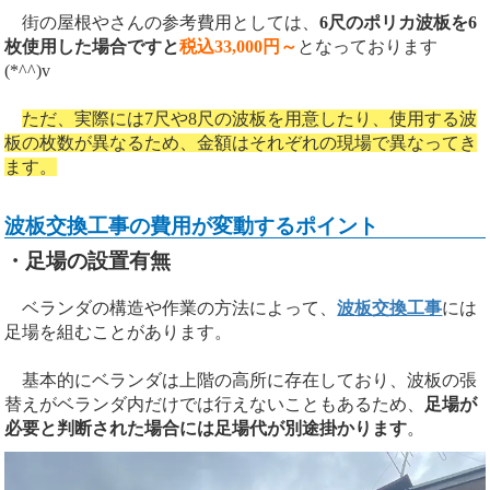
街の屋根やさんの参考費用としては、
6尺のポリカ波板を6
枚使用した場合ですと
税込33,000円～
となっております
(*^^)v
ただ、実際には7尺や8尺の波板を用意したり、使用する波
板の枚数が異なるため、金額はそれぞれの現場で異なってき
ます。
波板交換工事の費用が変動するポイント
・足場の設置有無
ベランダの構造や作業の方法によって、
波板交換工事
には
足場を組むことがあります。
基本的にベランダは上階の高所に存在しており、波板の張
替えがベランダ内だけでは行えないこともあるため、
足場が
必要と判断された場合には足場代が別途掛かります
。