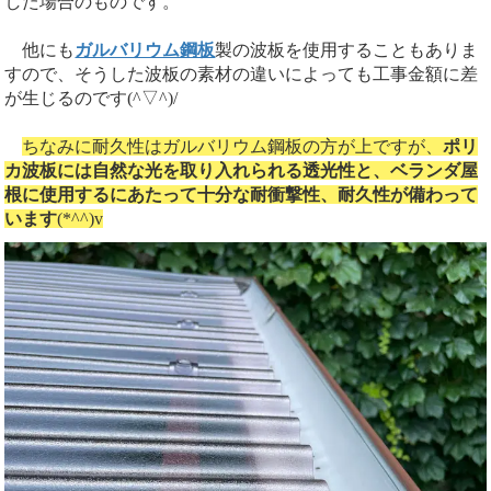
した場合のものです。
他にも
ガルバリウム鋼板
製の波板を使用することもありま
すので、そうした波板の素材の違いによっても工事金額に差
が生じるのです(^▽^)/
ちなみに耐久性はガルバリウム鋼板の方が上ですが、
ポリ
カ波板には自然な光を取り入れられる透光性と、ベランダ屋
根に使用するにあたって十分な耐衝撃性、耐久性が備わって
います
(*^^)v