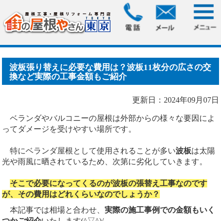
HOME
>
ブログ
> 波板張り替えに必要な費用は？波板11枚分
の広さの交換など実際.....
波板張り替えに必要な費用は？波板11枚分の広さの交
換など実際の工事金額もご紹介
更新日：2024年09月07日
ベランダやバルコニーの屋根は外部からの様々な要因によ
ってダメージを受けやすい場所です。
特にベランダ屋根として使用されることが多い
波板
は太陽
光や雨風に晒されているため、次第に劣化していきます。
そこで必要になってくるのが波板の張替え工事なのです
が、その費用はどれくらいなのでしょうか？
本記事では相場と合わせ、
実際の施工事例での金額もいく
つかご紹介
いたします(^▽^)/