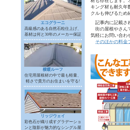
材も存在します。
キング材も耐久年
クルも伸びるため
記事内に記載されて
エコグラーニ
街の屋根やさんで
高級感のある自然石粒仕上げ、
基材は何と30年のメーカー保証
気軽にお問い合わ
そのほかの料金
横暖ルーフ
住宅用屋根材の中で最も軽量、
軽さで貴方のお住まいを守る!
リッジウェイ
彩色石が織り成すグラデーショ
ンと陰影が魅力的なシングル屋