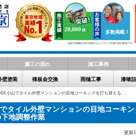
20,000
多数掲載！
※施工実績数は街の屋根やさんグループ全体の合計数値です。
施工の流れ
施工事例
外壁塗装
棟板金交換
雨樋工事
漆喰
川区小山でタイル外壁マンションの目地コーキングを打ち替える.....
山でタイル外壁マンションの目地コーキン
の下地調整作業
更新日