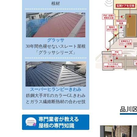
根材
グラッサ
30年間色褪せないスレート屋根
「グラッサシリーズ」
スーパーヒランビーきわみ
鉄鋼大手JFEのカラーGLきわみ
とガラス繊維断熱材の合わせ技
品川