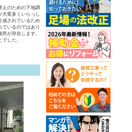
替えのための下地調
が大変多くいらっし
生成されているため
れているのではあり
個所が存在します。
とでした。