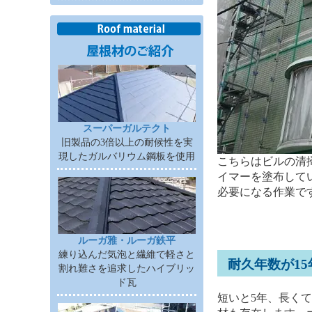
スーパーガルテクト
旧製品の3倍以上の耐候性を実
現したガルバリウム鋼板を使用
こちらはビルの清
イマーを塗布して
必要になる作業で
ルーガ雅・ルーガ鉄平
練り込んだ気泡と繊維で軽さと
耐久年数が1
割れ難さを追求したハイブリッ
ド瓦
短いと5年、長く